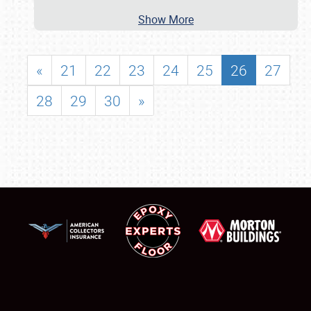
Show More
«
21
22
23
24
25
26
27
28
29
30
»